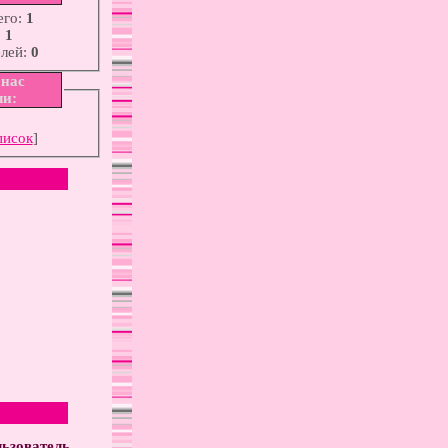
его:
1
:
1
елей:
0
 нас
ли:
писок
]
ьзователь.