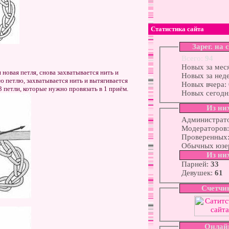
Статистика сайта
Зарег. на 
Всего:
94
Новых за мес
 новая петля, снова захватывается нить и
Новых за нед
ю петлю, захватывается нить и вытягивается
Новых вчера:
3 петли, которые нужно провязать в 1 приём.
Новых сегодн
Из ни
Администрат
Модераторов
Проверенных
Обычных юзе
Из ни
Парней:
33
Девушек:
61
Счетчи
Онлай