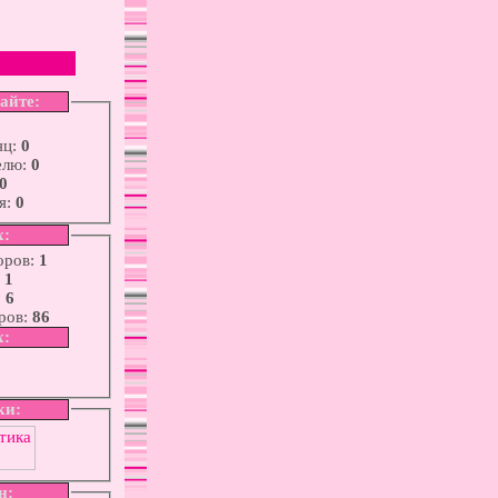
сайте:
яц:
0
елю:
0
0
я:
0
х:
оров:
1
:
1
:
6
ров:
86
х:
ки:
н: