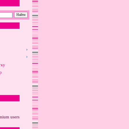
тку
р
о
emium users