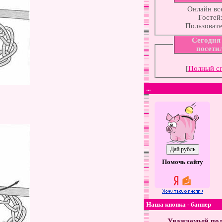
Онлайн вс
Гостей
Пользоват
Сегодня
посети
[
Полный с
...
Помочь сайту
Наша кнопка - баннер
Уважаемый пол