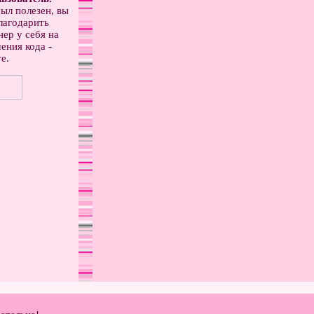
ыл полезен, вы
лагодарить
ер у себя на
ения кода -
е.