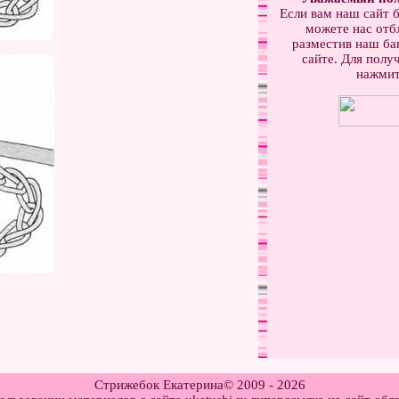
Если вам наш сайт б
можете нас отб
разместив наш бан
сайте. Для получ
нажмит
Стрижебок Екатерина© 2009 - 2026