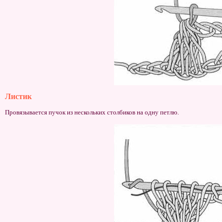
Листик
Провязывается пучок из нескольких столбиков на одну петлю.