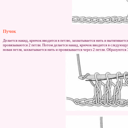
Пучок
Делается накид, крючок вводится в петлю, захватывается нить и вытягивается
провязываются 2 петли. Потом делается накид, крючок вводится в следующу
новая петля, захватывается нить и провязывается через 2 петли. Образуются 