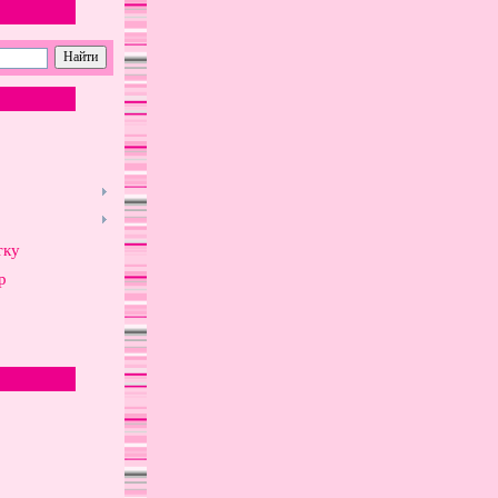
тку
р