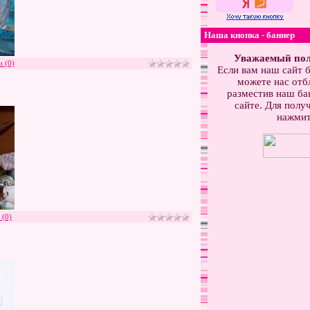
Наша кнопка - баннер
Уважаемый пол
 (0)
Если вам наш сайт б
можете нас отб
разместив наш бан
сайте. Для получ
нажмит
 (0)