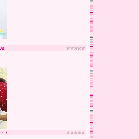
 (0)
и (0)