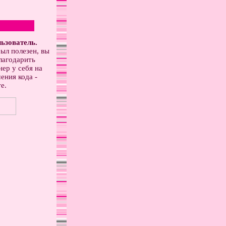
ьзователь.
ыл полезен, вы
лагодарить
ер у себя на
ения кода -
е.