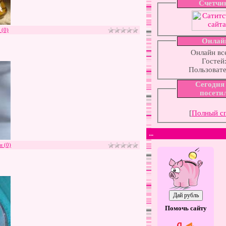
Счетчи
 (0)
Онлай
Онлайн вс
Гостей
Пользоват
Сегодня
посети
[
Полный с
...
и (0)
Помочь сайту