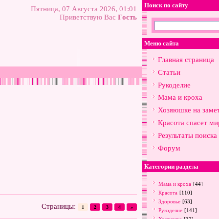
Поиск по сайту
Пятница, 07 Августа 2026, 01:01
Приветствую Вас
Гость
Меню сайта
Главная страница
Статьи
Рукоделие
Мама и кроха
Хозяюшке на заме
Красота спасет ми
Результаты поиска
Форум
Категории раздела
Мама и кроха
[44]
Красота
[110]
Здоровье
[63]
Страницы
:
1
2
3
4
»
Рукоделие
[141]