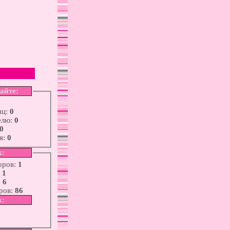
сайте:
яц:
0
елю:
0
0
я:
0
х:
оров:
1
:
1
:
6
ров:
86
х: