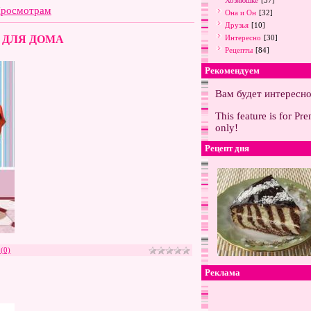
Хозяюшке
[37]
росмотрам
Она и Он
[32]
Друзья
[10]
Интересно
 ДЛЯ ДОМА
[30]
Рецепты
[84]
Рекомендуем
Вам будет интересн
This feature is for Pr
only!
Рецепт дня
(0)
Реклама