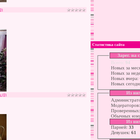
0)
Статистика сайта
Зарег. на 
Всего:
94
Новых за мес
Новых за нед
Новых вчера:
Новых сегодн
Из ни
 (0)
Администрат
Модераторов
Проверенных
Обычных юзе
Из ни
Парней:
33
Девушек:
61