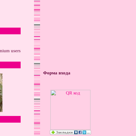
о
emium users
Форма входа