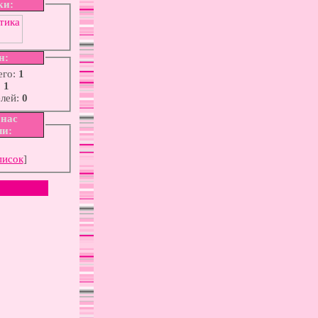
ки:
н:
его:
1
:
1
елей:
0
 нас
ли:
писок
]