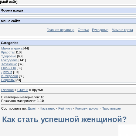
[
Мой сайт
]
Форма входа
Меню сайта
Главная страница
Статьи
Рукоделие
Мама и кроха
Categories
Мама и кроха
[44]
Красота
[110]
Здоровье
[63]
Рукоделие
[141]
Хозяюшке
[37]
Она и Он
[32]
Друзья
[10]
Интересно
[30]
Рецепты
[84]
Главная
»
Статьи
» Друзья
В категории материалов
:
10
Показано материалов
:
1-10
Сортировать по
:
Дате
·
Названию
·
Рейтингу
·
Комментариям
·
Просмотрам
Как стать успешной женщиной?